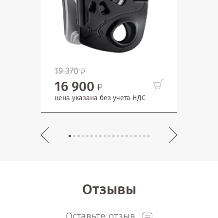
19 370
63
16 900
цена
цена указана без учета НДС
Отзывы
Оставьте отзыв