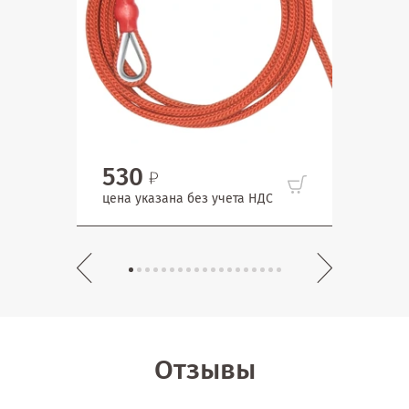
530
35
цена указана без учета НДС
цена
Отзывы