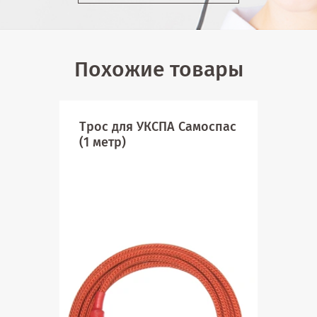
Похожие товары
Трос для УКСПА Самоспас
Уст
(1 метр)
спу
авт
под
ско
м.