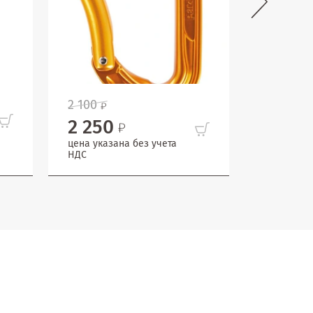
2 100
1 650
2 250
цена указ
НДС
цена указана без учета
НДС