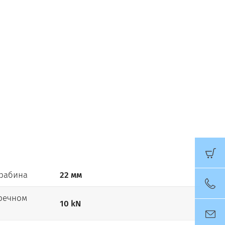
арабина
22 мм
еречном
10 kN