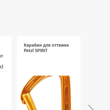
Карабин для оттяжек
Караби
Petzl SPIRIT
Lock
ат
k)