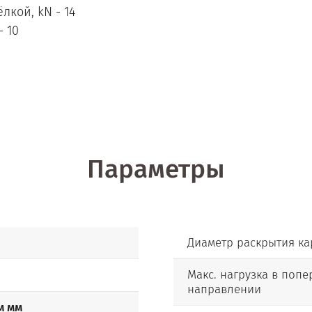
лкой, kN - 14
 10
Параметры
Диаметр раскрытия к
Макс. нагрузка в поп
направлении
м мм