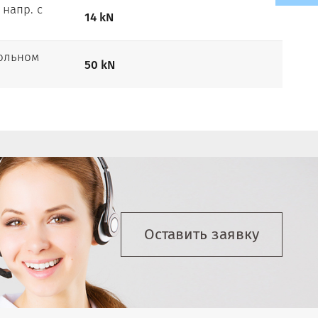
 напр. c
14 kN
дольном
50 kN
Оставить заявку