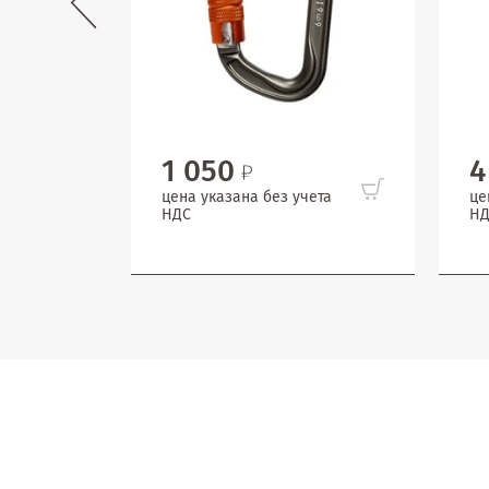
1 050
4
цена указана без учета
це
НДС
НД