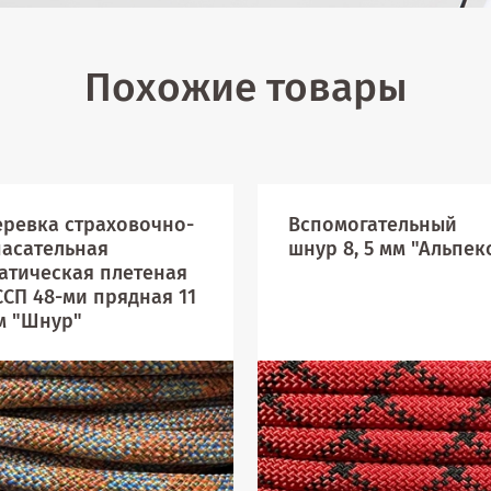
Похожие товары
еревка страховочно-
Вспомогательный
пасательная
шнур 8, 5 мм "Альпек
татическая плетеная
ССП 48-ми прядная 11
м "Шнур"