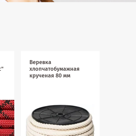
Веревка
Веревка
с"
хлопчатобумажная
спасате
крученая 80 мм
АзотХи