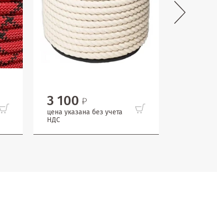
3 100
71
цена указана без учета
цена указ
НДС
НДС