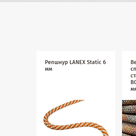
Репшнур LANEX Static 6
В
мм
с
с
В
м