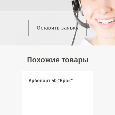
Оставить заявку
Похожие товары
Арбопорт 50 "Крок"
Not
для
с д