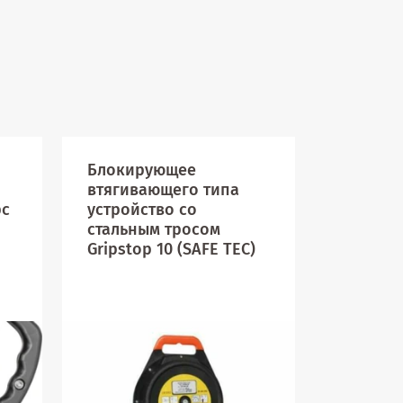
Блокирующее
Блокир
втягивающего типа
устройс
рс
устройство со
втягива
стальным тросом
(лента)
Gripstop 10 (SAFE TEC)