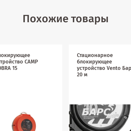
Похожие товары
локирующее
Стационарное
стройство CAMP
блокирующее
OBRA 15
устройство Vento Ба
20 м