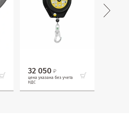
32 050
10 20
цена указана без учета
цена указ
НДС
НДС