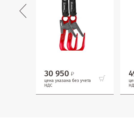
30 950
4
цена указана без учета
це
НДС
НД