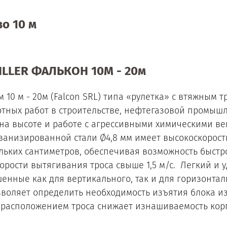
во 10 м
LER ФАЛЬКОН 10М - 20м
 10 м - 20м (Falcon SRL) типа «рулетка» с втяжным 
отных работ в строительстве, нефтегазовой промы
 на высоте и работе с агрессивными химическими в
ьванизированной стали Ø4,8 мм имеет высокоскорост
льких сантиметров, обеспечивая возможность быстр
орости вытягивания троса свыше 1,5 м/с. Легкий и 
енные как для вертикального, так и для горизонта
оляет определить необходимость изъятия блока из
м расположением троса снижает изнашиваемость кор