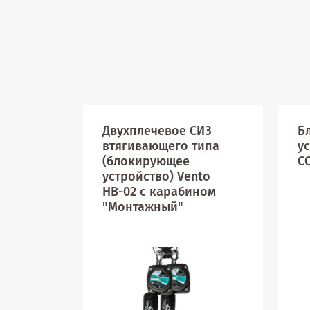
Двухплечевое СИЗ
Б
втягивающего типа
у
(блокирующее
C
устройство) Vento
НВ-02 с карабином
"Монтажный"