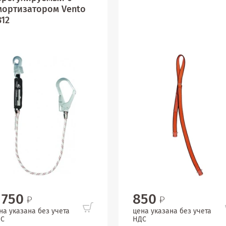
мортизатором Vento
12
 750
850
на указана без учета
цена указана без учета
С
НДС