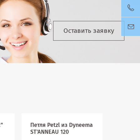
Оставить заявку
с"
Петля Petzl из Dyneema
Строп л
ST'ANNEAU 120
двойно