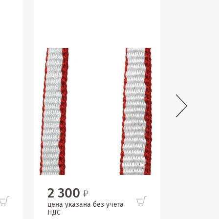
2 300
3 850
цена указана без учета
цена указ
НДС
НДС