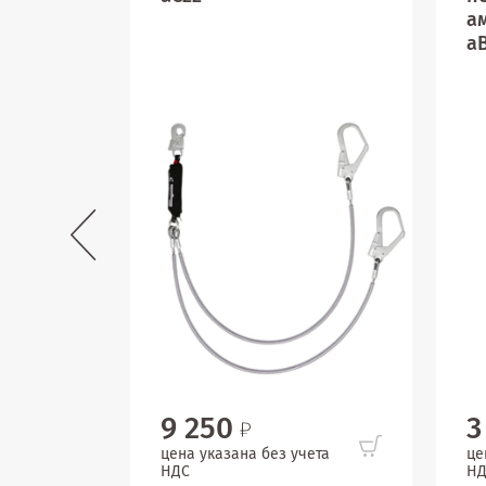
а
аВ
9 250
3
цена указана без учета
це
НДС
НД