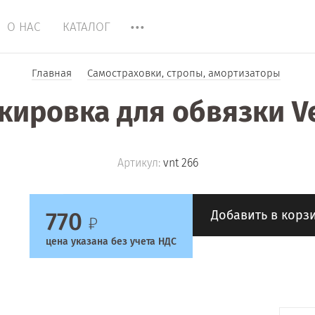
О НАС
КАТАЛОГ
Главная
Cамостраховки, стропы, амортизаторы
кировка для обвязки V
Артикул:
vnt 266
770
Добавить в корз
цена указана без учета НДС