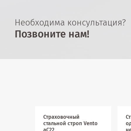
Необходима консультация?
Позвоните нам!
Страховочный
С
стальной строп Vento
о
аС22
н